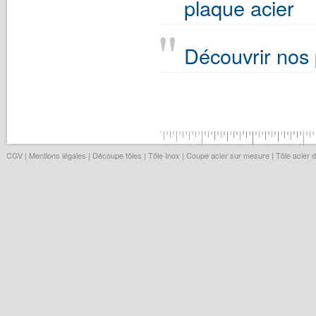
plaque acier
Découvrir nos
CGV
|
Mentions légales
|
Découpe tôles
|
Tôle Inox
|
Coupe acier sur mesure
|
Tôle acier 