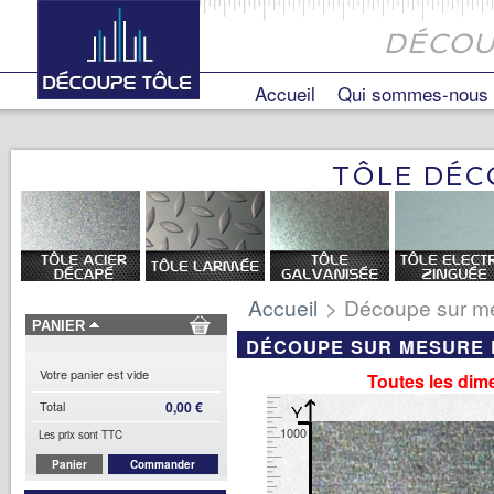
DÉCOU
Accueil
Qui sommes-nous
TÔLE DÉC
Accueil
>
Découpe sur me
PANIER
DÉCOUPE SUR MESURE 
Votre panier est vide
Toutes les di
Total
0,00 €
1000
Les prix sont TTC
Panier
Commander